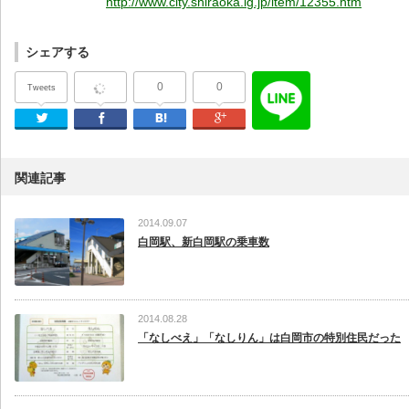
http://www.city.shiraoka.lg.jp/item/12355.htm
シェアする
0
0
Tweets
Twitter
Facebook
はてなブックマーク
Google Plus
関連記事
2014.09.07
白岡駅、新白岡駅の乗車数
2014.08.28
「なしべえ」「なしりん」は白岡市の特別住民だった