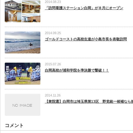
2014.08.23
「訪問看護ステーション白岡」が８月にオープン
2014.09.25
ゴールドコーストの高校生達が小島市長を表敬訪問
2015.07.26
白岡高校が浦和学院を準決勝で撃破！！
2014.11.26
【衆院選】白岡市は埼玉県第13区 野党統一候補なら接.
コメント