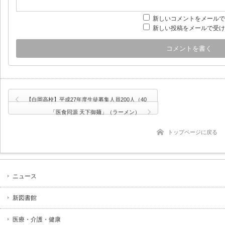
新しいコメントをメールで
新しい投稿をメールで受け
【白岡高校】平成27年度生徒募集人員200人（40
人減）
「医食同源 天下御麺」（ラーメン）
トップページに戻る
ニュース
新図書館
医療・介護・健康