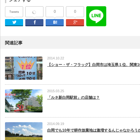
0
0
Tweets
Twitter
Facebook
はてなブックマーク
Google Plus
関連記事
2014.10.22
【ショー・ザ・フラッグ】白岡市は埼玉県１位、関東10.
2015.03.25
「ルネ新白岡駅前」の店舗は？
2014.09.19
白岡でも10年で耕作放棄地は激増するんじゃなかろうか.